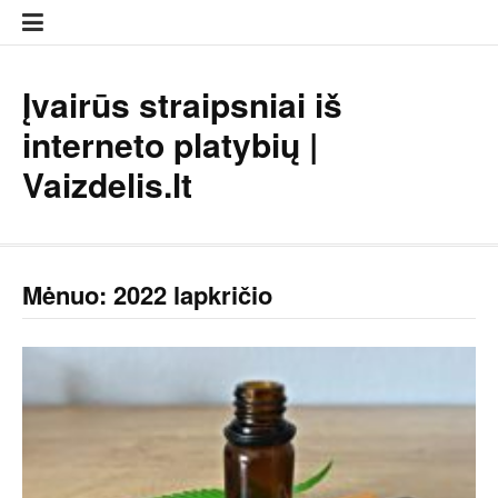
Eiti
prie
turinio
Įvairūs straipsniai iš
interneto platybių |
Vaizdelis.lt
Mėnuo:
2022 lapkričio